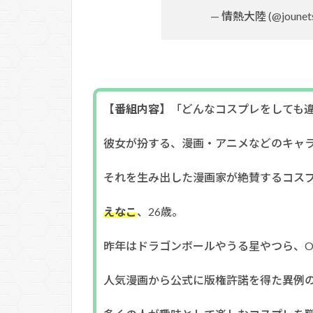
— 情熱大陸 (@jounet
【番組内容】
「どんなコスプレをしても
彼女が扮する、漫画・アニメなどのキャ
それを生み出した漫画家が絶賛するコス
えなこ
、26歳。
昨年はドラゴンボールやうる星やつら、ON
人気漫画から公式に版権許諾を得た異例