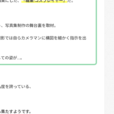
職業にした、
『職業:コスプレイヤー』
だ。
う、写真集制作の舞台裏を取材。
撮影では自らカメラマンに構図を細かく指示を出
しての姿が…。
名度を誇っている、
も果たすようです。