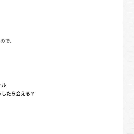
なので、
！
ール
うしたら会える？