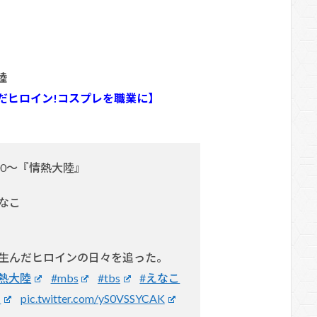
陸
だヒロイン!コスプレを職業に】
:00～『情熱大陸』
なこ
生んだヒロインの日々を追った。
情熱大陸
#mbs
#tbs
#えなこ
ー
pic.twitter.com/yS0VSSYCAK