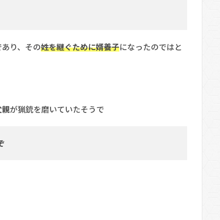
であり、その
姓を継ぐために婿養子
になったのではと
父親
が猟銃を磨いていたそうで
ぞ