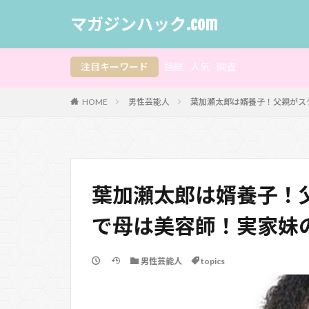
マガジンハック.com
注目キーワード
話題
人気
調査
HOME
男性芸能人
葉加瀬太郎は婿養子！父親がス
葉加瀬太郎は婿養子！
で母は美容師！実家妹
男性芸能人
topics