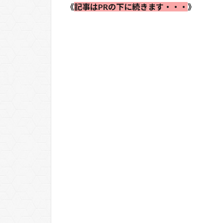
《
記事はPRの下に続きます・・・
》