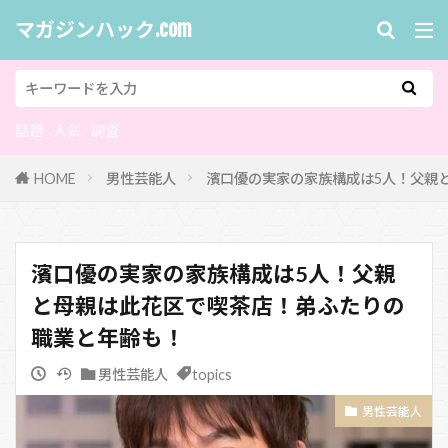
マガジンハック.com
話題
人気
調査
HOME
男性芸能人
濱口優の実家の家族構成は5人！父親
濱口優の実家の家族構成は5人！父親
と母親は此花区で喫茶店！弟ふたりの
職業と年齢も！
男性芸能人
topics
男性芸能人