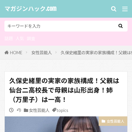
マガジンハック.com
話題
人気
調査
HOME
女性芸能人
久保史緒里の実家の家族構成！父親は
久保史緒里の実家の家族構成！父親は
仙台二高校長で母親は山形出身！姉
（万里子）は一高！
女性芸能人
topics
女性芸能人