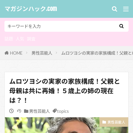
マガジンハック.com
話題
人気
調査
HOME
男性芸能人
ムロツヨシの実家の家族構成！父親と
ムロツヨシの実家の家族構成！父親と
母親は共に再婚！５歳上の姉の現在
は？！
男性芸能人
topics
男性芸能人