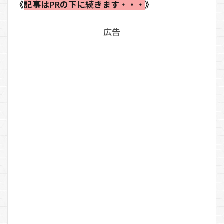
《
記事はPRの下に続きます・・・
》
広告