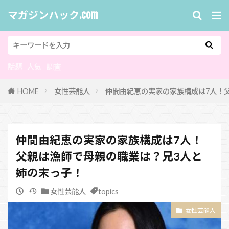
マガジンハック.com
話題
人気
調査
HOME
女性芸能人
仲間由紀恵の実家の家族構成は7人！
仲間由紀恵の実家の家族構成は7人！
父親は漁師で母親の職業は？兄3人と
姉の末っ子！
女性芸能人
topics
女性芸能人