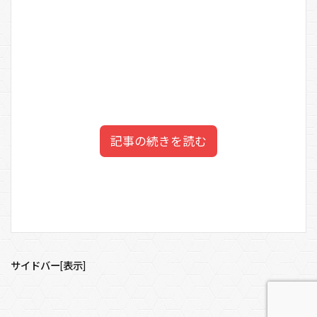
記事の続きを読む
仲間由紀恵の実家の母親の職
目次
業は？
1
仲間由紀恵の実家の家族構成は7人
サイドバー[表示]
2
仲間由紀恵の実家の父親は漁師
3
仲間由紀恵の実家の母親の職業は？