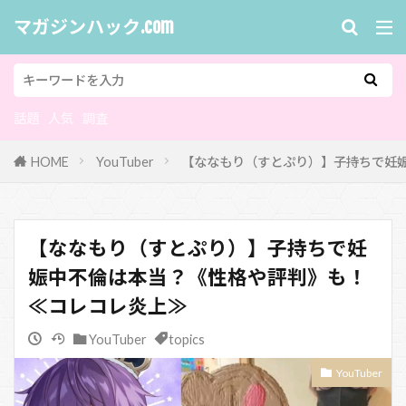
マガジンハック.com
話題
人気
調査
HOME
YouTuber
【ななもり（すとぷり）】子持ちで妊
【ななもり（すとぷり）】子持ちで妊
娠中不倫は本当？《性格や評判》も！
≪コレコレ炎上≫
YouTuber
topics
YouTuber