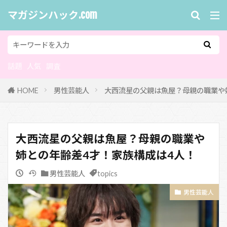
マガジンハック.com
話題
人気
調査
HOME
男性芸能人
大西流星の父親は魚屋？母親の職業や
大西流星の父親は魚屋？母親の職業や
姉との年齢差4才！家族構成は4人！
男性芸能人
topics
男性芸能人