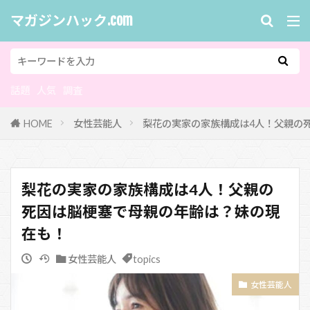
マガジンハック.com
話題
人気
調査
HOME
女性芸能人
梨花の実家の家族構成は4人！父親の
梨花の実家の家族構成は4人！父親の
死因は脳梗塞で母親の年齢は？妹の現
在も！
女性芸能人
topics
女性芸能人