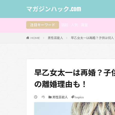
マガジンハック.com
注目キーワード
話題
人気
調査
HOME
男性芸能人
早乙女太一は再婚？子供は何人
早乙女太一は再婚？子
の離婚理由も！
男性芸能人
topics