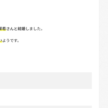
茉希
さんと結婚
しました。
い
ようです。