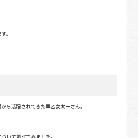
ます。
頃から活躍されてきた
早乙女太一
さん。
について調べてみました。