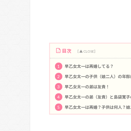
目次
1
早乙女太一は再婚してる？
2
早乙女太一の子供（娘二人）の年齢
3
早乙女太一の弟は友貴！
4
早乙女太一の弟（友貴）と島袋寛子
5
早乙女太一は再婚？子供は何人？娘