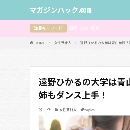
マガジンハック.com
注目キーワード
話題
人気
調査
HOME
女性芸能人
遠野ひかるの大学は青山学院？
遠野ひかるの大学は青
姉もダンス上手！
女性芸能人
topics