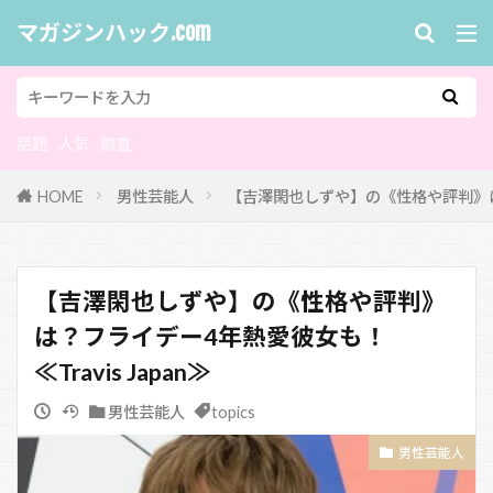
マガジンハック.com
話題
人気
調査
HOME
男性芸能人
【吉澤閑也しずや】の《性格や評判》は？フ
【吉澤閑也しずや】の《性格や評判》
は？フライデー4年熱愛彼女も！
≪Travis Japan≫
男性芸能人
topics
男性芸能人