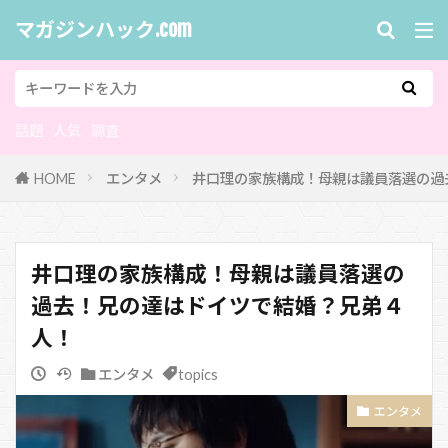
マガジンハック.com
話題
人気
調査
HOME
エンタメ
井口理の家族構成！母親は議員落選の過
井口理の家族構成！母親は議員落選の
過去！兄の達はドイツで結婚？兄弟４
人！
エンタメ
topics
エンタメ