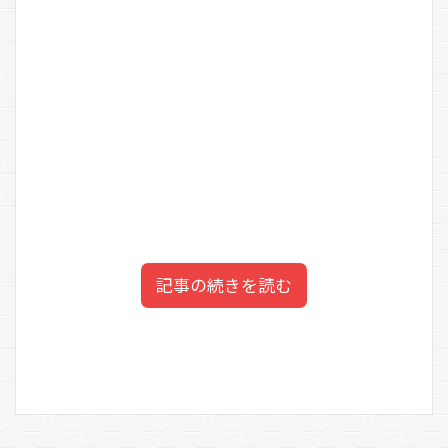
記事の続きを読む
井口理は姉兄4人の末っ子！
目次