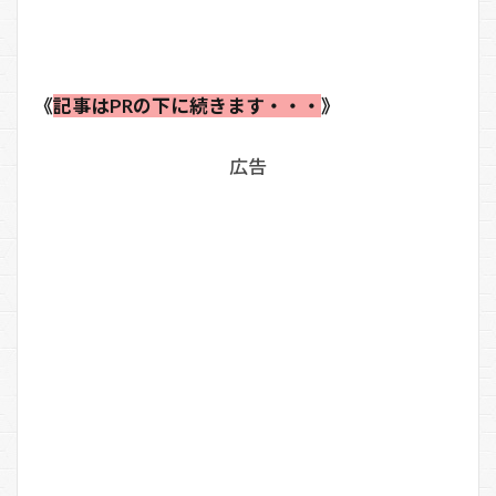
《
記事はPRの下に続きます・・・
》
広告