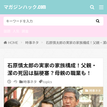
マガジンハック.com
話題
人気
調査
HOME
時事ネタ
石原慎太郎の実家の家族構成！父親・潔
石原慎太郎の実家の家族構成！父親・
潔の死因は脳梗塞？母親の職業も！
時事ネタ
topics
時事ネタ