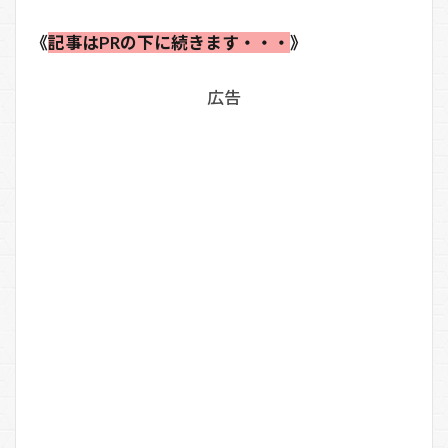
《
記事はPRの下に続きます・・・
》
広告