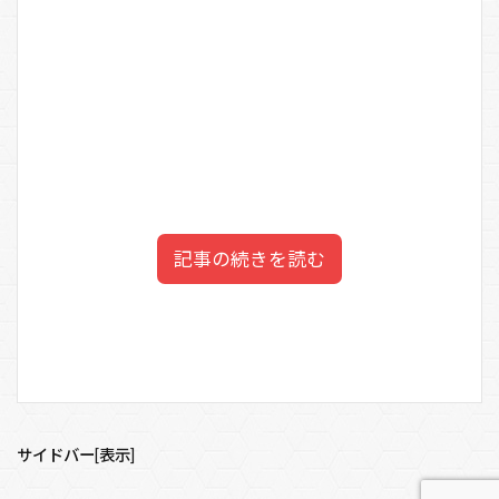
記事の続きを読む
石川ひとみの実家の父親と母
目次
親の年齢は？
1
石川ひとみの経歴プロフィール！
サイドバー[表示]
2
石川ひとみの実家の家族構成