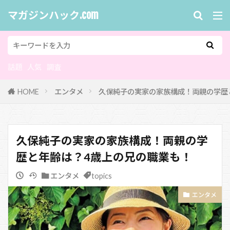
マガジンハック.com
話題
人気
調査
HOME
エンタメ
久保純子の実家の家族構成！両親の学歴
久保純子の実家の家族構成！両親の学
歴と年齢は？4歳上の兄の職業も！
エンタメ
topics
エンタメ