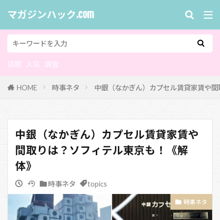
マガジンハック.com
話題
人気
調査
HOME
時事ネタ
中銀（なかぎん）カプセル賃貸家賃や間
中銀（なかぎん）カプセル賃貸家賃や
間取りは？ソフィテル東京も！《解
体》
時事ネタ
topics
時事ネタ