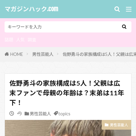
マガジンハック.com
話題
人気
調査
HOME
男性芸能人
佐野勇斗の家族構成は5人！父親は広
佐野勇斗の家族構成は5人！父親は広
末ファンで母親の年齢は？末弟は11年
下！
男性芸能人
topics
男性芸能人