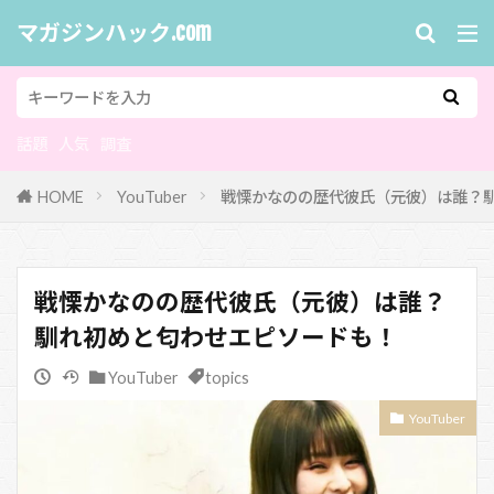
マガジンハック.com
話題
人気
調査
HOME
YouTuber
戦慄かなのの歴代彼氏（元彼）は誰？
戦慄かなのの歴代彼氏（元彼）は誰？
馴れ初めと匂わせエピソードも！
YouTuber
topics
YouTuber