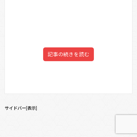
記事の続きを読む
たけうちほのか（竹内涼真の
目次
妹）の年収は？
1
たけうちほのか（竹内涼真の妹）の経歴プロフィー
サイドバー[表示]
ル
たけうちほのか
さんの
年収
も気になります。
2
たけうちほのか（竹内涼真の妹）の家族構成は？
モデル、インスタグラマーの平均年収
を調べてみ
3
たけうちほのか（竹内涼真の妹）の年収は？