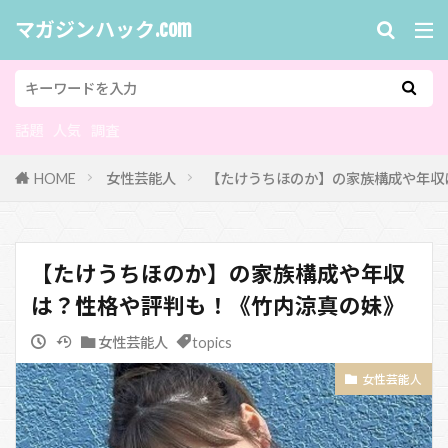
マガジンハック.com
話題
人気
調査
HOME
女性芸能人
【たけうちほのか】の家族構成や年収
【たけうちほのか】の家族構成や年収
は？性格や評判も！《竹内涼真の妹》
女性芸能人
topics
女性芸能人