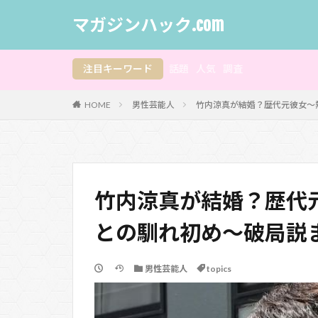
マガジンハック.com
注目キーワード
話題
人気
調査
HOME
男性芸能人
竹内涼真が結婚？歴代元彼女～
竹内涼真が結婚？歴代
との馴れ初め～破局説
男性芸能人
topics