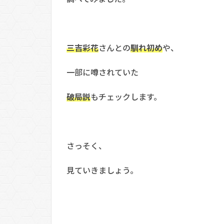
三吉彩花
さんとの
馴れ初め
や、
一部に噂されていた
破局説
もチェックします。
さっそく、
見ていきましょう。