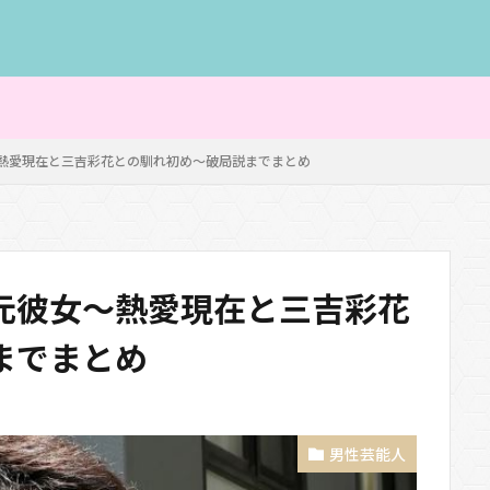
熱愛現在と三吉彩花との馴れ初め～破局説までまとめ
元彼女～熱愛現在と三吉彩花
までまとめ
男性芸能人