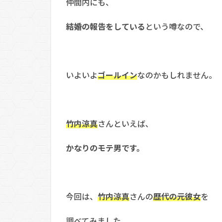
仲間内にも、
結婚の報告をしている
という噂なので、
いよいよ
ゴールイン
なのかもしれません。
竹内涼真
さんといえば、
かなりのモテ男です。
今回は、
竹内涼真
さんの
歴代の元彼女
を
調べてみました。