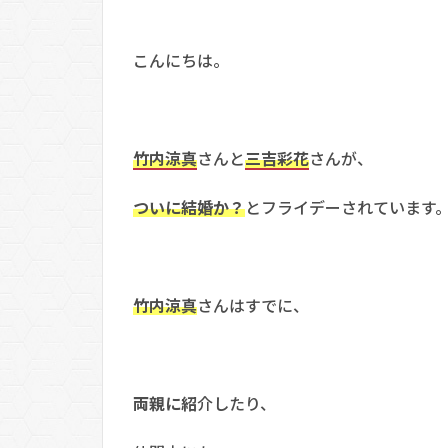
こんにちは。
竹内涼真
さんと
三吉彩花
さんが、
ついに結婚か？
とフライデーされています
竹内涼真
さんはすでに、
両親に紹
介したり、