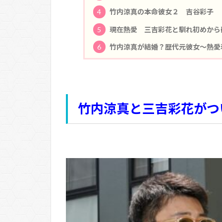
4
竹内涼真の本命彼女２ 吉谷彩子
5
現在熱愛 三吉彩花と馴れ初めから
6
竹内涼真が結婚？歴代元彼女～熱愛
竹内涼真と三吉彩花がつ