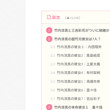
目次
1
竹内涼真と三吉彩花がついに結婚か
2
竹内涼真の歴代元彼女は7人？
2.1
竹内涼真の彼女１：内田理央
2.2
竹内涼真の彼女2：黒島結菜
2.3
竹内涼真の彼女3：土屋太鳳
2.4
竹内涼真の彼女4：有村架純
2.5
竹内涼真の彼女5：高畑充希
2.6
竹内涼真の彼女6：里々佳
2.7
竹内涼真の彼女7：吉谷彩子
3
竹内涼真の本命彼女１ 里々佳