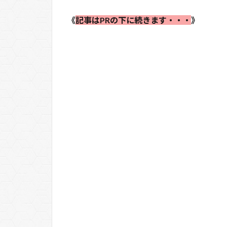
《
記事はPRの下に続きます・・・
》