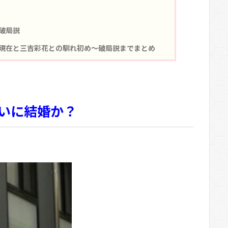
破局説
現在と三吉彩花との馴れ初め～破局説までまとめ
いに結婚か？