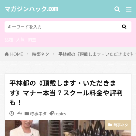
マガジンハック.com
話題
人気
調査
HOME
時事ネタ
平林都の《頂戴します・いただきます》
平林都の《頂戴します・いただきま
す》マナー本当？スクール料金や評判
も！
時事ネタ
topics
時事ネタ