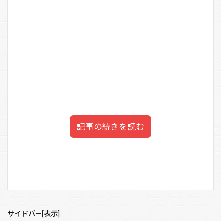
記事の続きを読む
平林都（エレガントマナース
目次
クール）の経歴は？
1
平林都（マナー講師）の指導が炎上
サイドバー[表示]