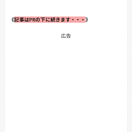
《
記事はPRの下に続きます・・・
》
広告