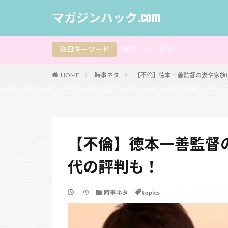
マガジンハック.com
注目キーワード
話題
人気
調査
HOME
時事ネタ
【不倫】徳本一善監督の妻や家族
【不倫】徳本一善監督
代の評判も！
時事ネタ
topics