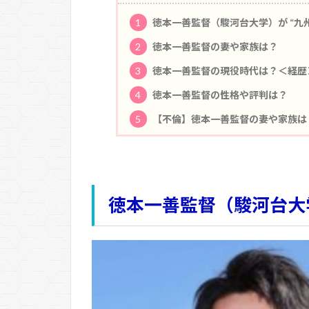
1
徳本一善監督（駿河台大学）が “九
2
徳本一善監督の妻や家族は？
3
徳本一善監督の現役時代は？＜経歴
4
徳本一善監督の性格や評判は？
5
【不倫】徳本一善監督の妻や家族は
徳本一善監督（駿河台大学