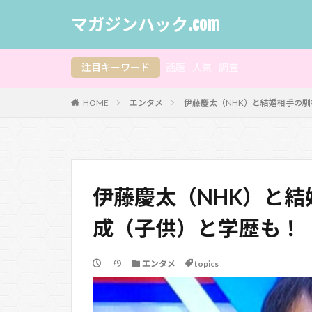
マガジンハック.com
注目キーワード
話題
人気
調査
HOME
エンタメ
伊藤慶太（NHK）と結婚相手の
伊藤慶太（NHK）と
成（子供）と学歴も！
エンタメ
topics