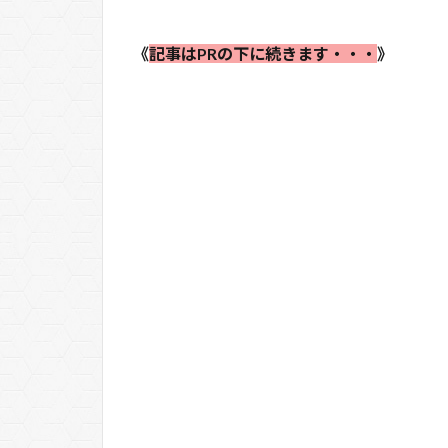
《
記事はPRの下に続きます・・・
》