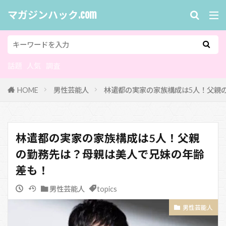
マガジンハック.com
話題
人気
調査
HOME
男性芸能人
林遣都の実家の家族構成は5人！父親
林遣都の実家の家族構成は5人！父親
の勤務先は？母親は美人で兄妹の年齢
差も！
男性芸能人
topics
男性芸能人