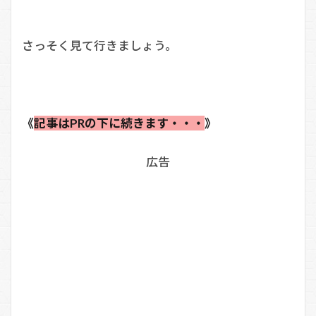
さっそく見て行きましょう。
《
記事はPRの下に続きます・・・
》
広告