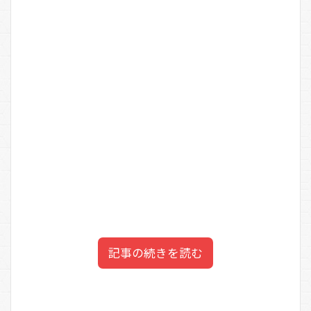
記事の続きを読む