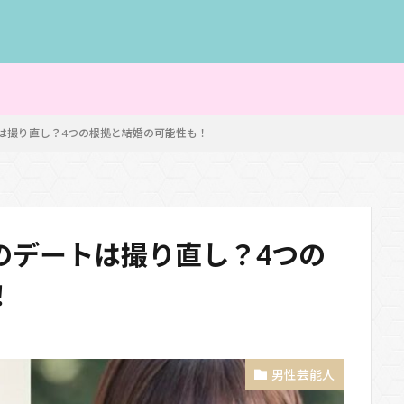
は撮り直し？4つの根拠と結婚の可能性も！
のデートは撮り直し？4つの
！
男性芸能人