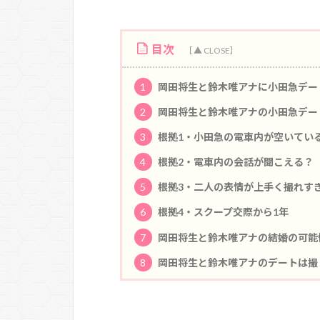
目次
1
岡田将生と鈴木唯アナに小田急デー
2
岡田将生と鈴木唯アナの小田急デー
3
根拠1・小田急の電車内が空いてい
4
根拠2・電車内の会話が聞こえる？
5
根拠3・二人の表情が上手く撮れす
6
根拠4・スクープ交際から1年
7
岡田将生と鈴木唯アナの結婚の可能
8
岡田将生と鈴木唯アナのデートは撮