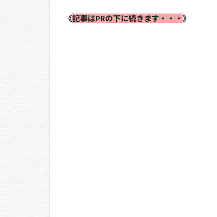
《
記事はPRの下に続きます・・・
》