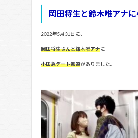
岡田将生と鈴木唯アナに
2022年5月31日に、
岡田将生さんと鈴木唯アナ
に
小田急デート報道
がありました。