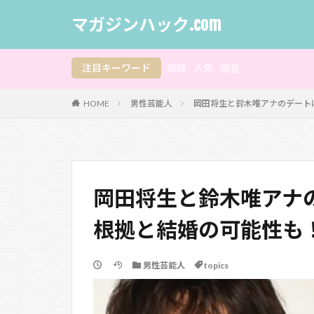
マガジンハック.com
注目キーワード
話題
人気
調査
HOME
男性芸能人
岡田将生と鈴木唯アナのデート
岡田将生と鈴木唯アナ
根拠と結婚の可能性も
男性芸能人
topics