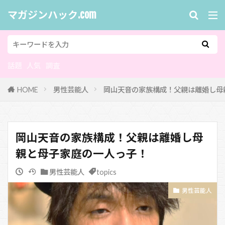
マガジンハック.com
話題
人気
調査
HOME
男性芸能人
岡山天音の家族構成！父親は離婚し母
岡山天音の家族構成！父親は離婚し母
親と母子家庭の一人っ子！
男性芸能人
topics
男性芸能人