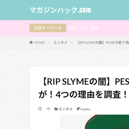
マガジンハック.com
注目キーワード
話題
人気
調査
HOME
エンタメ
【RIP SLYMEの闇】PESの才
【RIP SLYMEの闇】
が！4つの理由を調査
エンタメ
topics