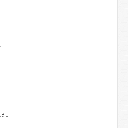
、
した。