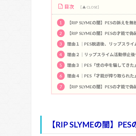
目次
1
【RIP SLYMEの闇】PESの訴え
2
【RIP SLYMEの闇】PESの才能
3
理由１｜PES脱退後、リップスライ
4
理由２｜リップスライム活動停止後
5
理由３｜PES「世の中を騙してきた
6
理由４｜PES「才能が搾り取られた
7
【RIP SLYMEの闇】PESの才
【RIP SLYMEの闇】