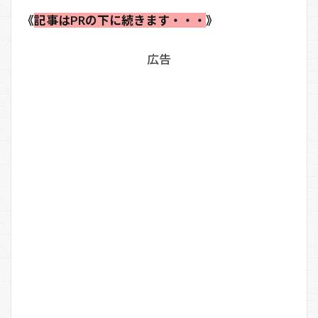
《
記事はPRの下に続きます・・・
》
広告