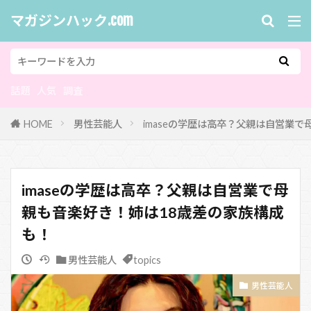
マガジンハック.com
話題
人気
調査
HOME
男性芸能人
imaseの学歴は高卒？父親は自営業
imaseの学歴は高卒？父親は自営業で母
親も音楽好き！姉は18歳差の家族構成
も！
男性芸能人
topics
男性芸能人