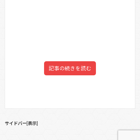
記事の続きを読む
imaseの父親は自営業で母親も
目次
音楽好き！
1
imaseの学歴は高卒？
サイドバー[表示]
2
imaseの家族構成は5人！
imaseさんの実家
は、
岐阜県で自営業
をされている