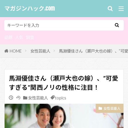
マガジンハック.com
話題
人気
調査
HOME
女性芸能人
馬淵優佳さん（瀬戸大也の嫁）、”可
馬淵優佳さん（瀬戸大也の嫁）、”可愛
すぎる”関西ノリの性格に注目！
女性芸能人
topics
女性芸能人