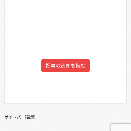
記事の続きを読む
小田貴月の実家の母親が養子
目次
縁組をサポート
1
小田貴月の経歴プロフィール
サイドバー[表示]
2
小田貴月と高倉健の馴れ初めは香港レストラン！