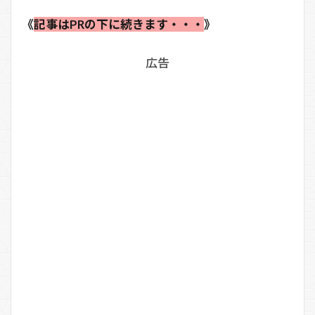
《
記事はPRの下に続きます・・・
》
広告