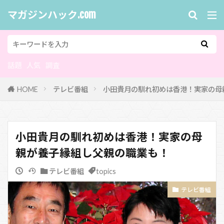
マガジンハック.com
話題
人気
調査
HOME
テレビ番組
小田貴月の馴れ初めは香港！実家の母
小田貴月の馴れ初めは香港！実家の母
親が養子縁組し父親の職業も！
テレビ番組
topics
テレビ番組