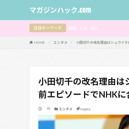
マガジンハック.com
注目キーワード
話題
人気
調査
HOME
エンタメ
小田切千の改名理由はシュウイチ
小田切千の改名理由は
前エピソードでNHKに
エンタメ
topics