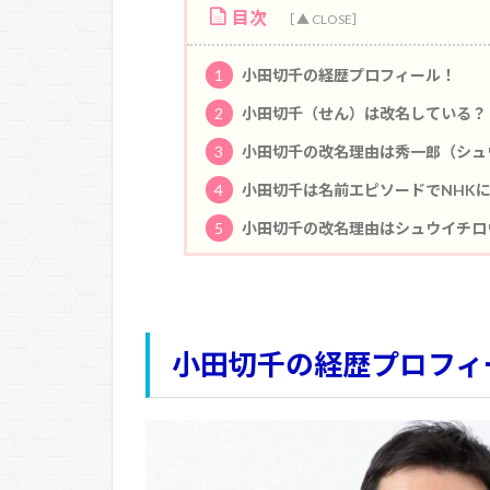
目次
1
小田切千の経歴プロフィール！
2
小田切千（せん）は改名している？
3
小田切千の改名理由は秀一郎（シュ
4
小田切千は名前エピソードでNHK
5
小田切千の改名理由はシュウイチロ
小田切千の経歴プロフィ