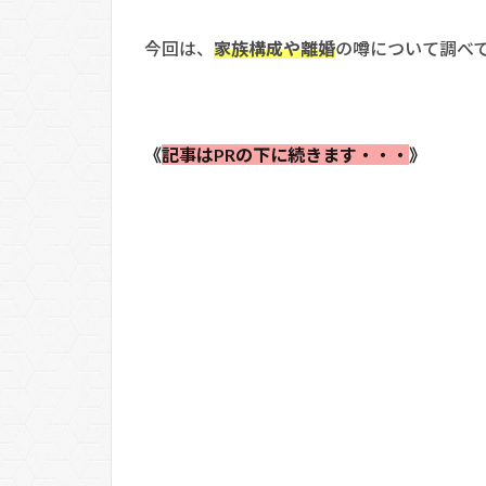
今回は、
家族構成や離婚
の噂について調べ
《
記事はPRの下に続きます・・・
》