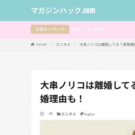
マガジンハック.com
注目キーワード
話題
人気
調査
HOME
エンタメ
大串ノリコは離婚してる？家族構
大串ノリコは離婚して
婚理由も！
エンタメ
topics