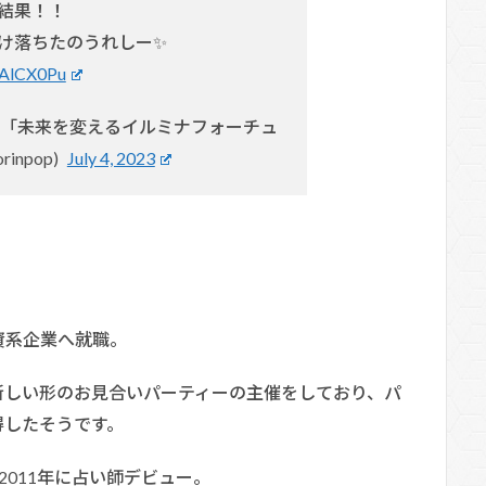
結果！！
け落ちたのうれしー✨
VAlCX0Pu
書籍「未来を変えるイルミナフォーチュ
inpop)
July 4, 2023
資系企業へ就職。
新しい形のお見合いパーティーの主催をしており、パ
得したそうです。
011年に占い師デビュー。