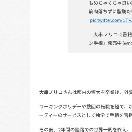
もめちゃくちゃ良い
筋肉落ちずに脂肪だ
pic.twitter.com/1T
— 大串 ノリコ☆
ン手相」発売中 (@nor
大串ノリコ
さんは都内の短大を卒業後、外
ワーキングホリデーや数回の転職を経て、
ーティーのサービスとして独学で手相を習
その後、2年間の陸路での世界一周を終え、2