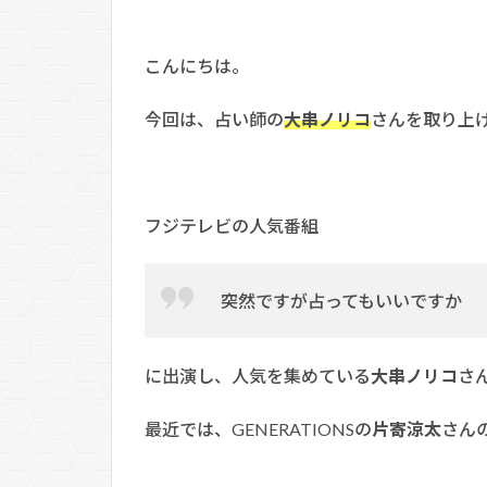
こんにちは。
今回は、占い師の
大串ノリコ
さんを取り上
フジテレビの人気番組
突然ですが占ってもいいですか
に出演し、人気を集めている
大串ノリコ
さ
最近では、GENERATIONSの
片寄涼太
さん