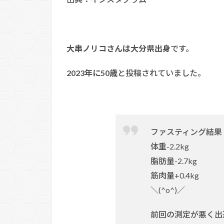
大串ノリコさんは大分県出身
です。
2023年に50歳
と投稿されていました。
ファスティング結果
体重-2.2kg
脂肪量-2.7kg
筋肉量+0.4kg
＼(^o^)／
前回の測定が悪く出