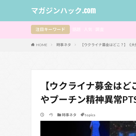
マガジンハック.com
注目キーワード
話題
人気
調査
HOME
時事ネタ
【ウクライナ募金はどこ？】《大
【ウクライナ募金はど
やプーチン精神異常PT
時事ネタ
topics