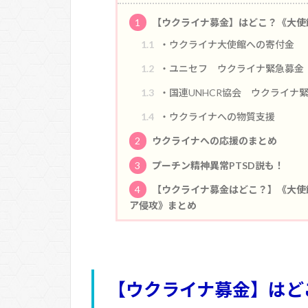
1
【ウクライナ募金】はどこ？《大使
1.1
・ウクライナ大使館への寄付金
1.2
・ユニセフ ウクライナ緊急募金
1.3
・国連UNHCR協会 ウクライナ
1.4
・ウクライナへの物質支援
2
ウクライナへの応援のまとめ
3
プーチン精神異常PTSD説も！
4
【ウクライナ募金はどこ？】《大使
ア侵攻》まとめ
【ウクライナ募金】はど