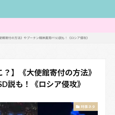
使館寄付の方法》やプーチン精神異常PTSD説も！《ロシア侵攻》
こ？】《大使館寄付の方法》
SD説も！《ロシア侵攻》
時事ネタ