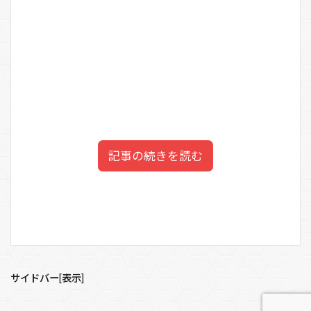
記事の続きを読む
和田明日香の夫（和田率）の
目次
仕事の年収は？
1
和田明日香の夫は和田率（平野レミの息子）
サイドバー[表示]
2
和田明日香の夫（和田率）のwiki学歴（高校大学）
さて、
現在の和田率さんのお仕事
は、