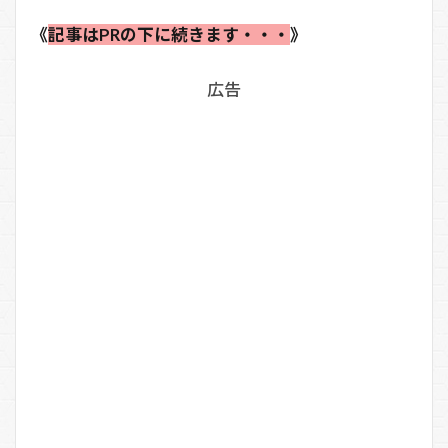
《
記事はPRの下に続きます・・・
》
広告