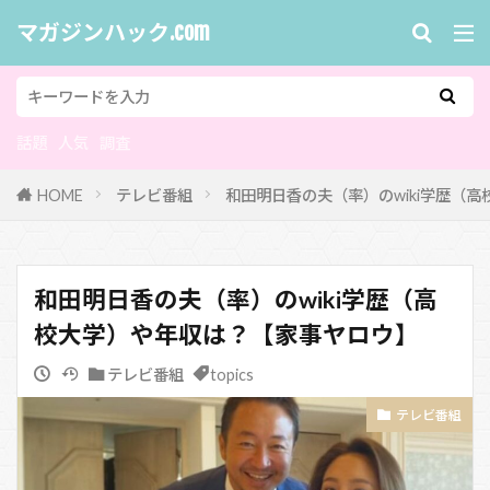
マガジンハック.com
話題
人気
調査
HOME
テレビ番組
和田明日香の夫（率）のwiki学歴（
和田明日香の夫（率）のwiki学歴（高
校大学）や年収は？【家事ヤロウ】
テレビ番組
topics
テレビ番組