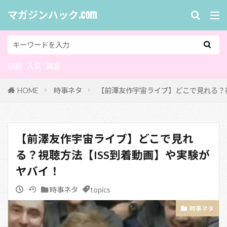
マガジンハック.com
話題
人気
調査
HOME
時事ネタ
【前澤友作宇宙ライブ】どこで見れる？視
【前澤友作宇宙ライブ】どこで見れ
る？視聴方法【ISS到着動画】や実験が
ヤバイ！
時事ネタ
topics
時事ネタ