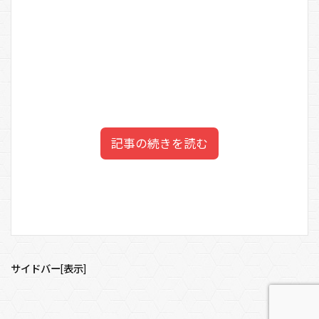
記事の続きを読む
【前澤友作宇宙ライブ】視聴
目次
方法は？
1
【到着動画】前澤友作がISSへ！
サイドバー[表示]
2
【前澤友作宇宙ライブ】どこで見れる？
じっくり動画で視聴する場合は、