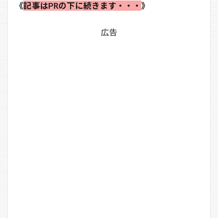
《
記事はPRの下に続きます・・・
》
広告