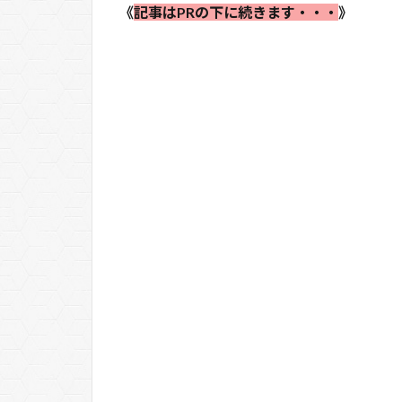
《
記事はPRの下に続きます・・・
》