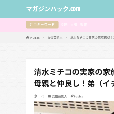
マガジンハック.com
注目キーワード
話題
人気
調査
HOME
女性芸能人
清水ミチコの実家の家族構成！
清水ミチコの実家の家
母親と仲良し！弟（イ
女性芸能人
topics