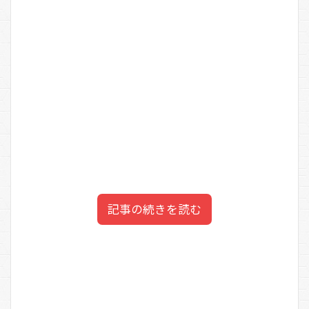
記事の続きを読む
Emi｜夏目漱石のひ孫の
目次
夏目ひみか｜夏目漱石の玄孫
WIKI【顔画像】