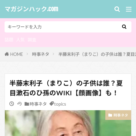
マガジンハック.com
話題
人気
調査
HOME
時事ネタ
半藤末利子（まりこ）の子供は誰？夏目漱
半藤末利子（まりこ）の子供は誰？夏
目漱石のひ孫のWIKI【顔画像】も！
時事ネタ
topics
時事ネタ